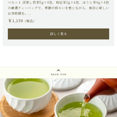
べセット 深蒸し煎茶5g×4包、和紅茶2g×6包、ほうじ茶4g×4包
PRIVACY
の厳選ティーバッグで、季節の移ろいを感じながら、毎日に新しい
お茶時間を。...
プライバシーポリシー
￥1,230
（税込）
詳しく見る
お問い合わせ
PAGE TOP