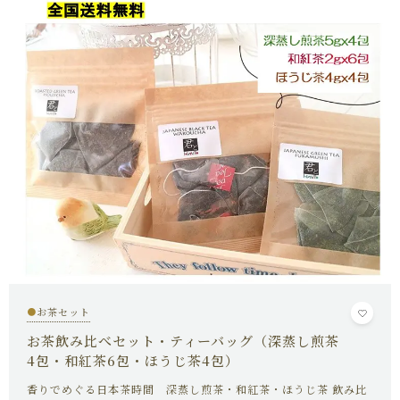
キャンペーン
ABOUT US
君とKiMiToについて
HOW TO DRINK
深蒸し煎茶のおいしい淹れ方
SHOP
店舗概要
SHOPPING GUIDE
ショッピングガイド
NEWS
●
お茶セット
お知らせ
お茶飲み比べセット・ティーバッグ（深蒸し煎茶
CONTENTS
4包・和紅茶6包・ほうじ茶4包）
コンテンツ
香りでめぐる日本茶時間 深蒸し煎茶・和紅茶・ほうじ茶 飲み比