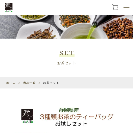
お気に入り
LOGIN
PRODUCTS
商品一覧
SET
LIMITED
お茶セット
期間限定商品
ホーム
商品一覧
お茶セット
CHECKED PRODUCTS
最近チェックした商品
ORDER HISTORY
注文履歴
CAMPAIGN