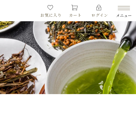
お気に入り
カート
ログイン
メニュー
PRODUCTS
商品一覧
LIMITED
期間限定商品
CHECKED PRODUCTS
最近チェックした商品
ORDER HISTORY
注文履歴
CAMPAIGN
キャンペーン
ABOUT US