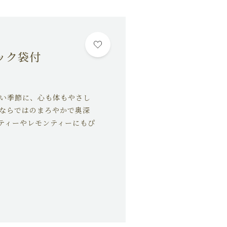
君とKiMiToについて
HOW TO DRINK
深蒸し煎茶のおいしい淹れ方
ック袋付
SHOP
店舗概要
寒い季節に、心も体もやさし
SHOPPING GUIDE
葉ならではのまろやかで奥深
ショッピングガイド
ティーやレモンティーにもぴ
NEWS
お知らせ
CONTENTS
コンテンツ
PRIVACY
プライバシーポリシー