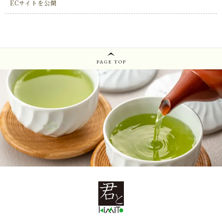
キャンペーン
ECサイトを公開
ABOUT US
君とKiMiToについて
HOW TO DRINK
PAGE TOP
深蒸し煎茶のおいしい淹れ方
SHOP
店舗概要
SHOPPING GUIDE
ショッピングガイド
NEWS
お知らせ
CONTENTS
コンテンツ