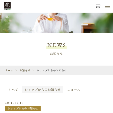
お気に入り
LOGIN
PRODUCTS
商品一覧
NEWS
LIMITED
お知らせ
期間限定商品
ホーム
お知らせ
ショップからのお知らせ
CHECKED PRODUCTS
最近チェックした商品
ORDER HISTORY
すべて
ショップからのお知らせ
ニュース
注文履歴
2018.09.12
CAMPAIGN
ショップからのお知らせ